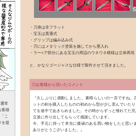
・刀身は非フラット
・宝玉は貫通式
・グリップは編み込み式
・刃にはメタリック塗装を施してから墨入れ
・ラー○ア部分にある宝玉の周辺のウネウネ模様は立体再現
と、かなりゴージャスな仕様で製作させて頂きました。
◎お客様から頂いたコメント
『久しぶりに感動しました。素晴らしいの一言ですね。2
「通常
ットの剣を購入したものの初めから型が少し歪んでいたり
お客様
てを途中であきらめました。その時からずっと憧れてた完
る「こ
立派に作り出してもらって感謝しています。
りを提
今、手元に持って本当に価値のある買い物をしたと思いま
ありがとうございました。』