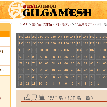
ＨＯＭＥ
>
製作品/試作品
>
剣・モデル
>
非金属モデル
> 剣・モ
153
152
151
150
149
148
147
146
145
144
143
142
141
14
133
132
131
130
129
128
127
126
125
124
123
122
121
12
113
112
111
110
109
108
107
106
105
104
103
102
101
10
93
92
91
90
89
88
87
86
85
84
83
82
81
80
73
72
71
70
69
68
67
66
65
64
63
62
61
60
53
52
51
50
49
48
47
46
45
44
43
42
41
40
33
32
31
30
29
28
27
26
25
24
23
22
21
20
13
12
11
10
9
8
7
6
5
4
3
2
1