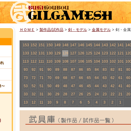
ＨＯＭＥ
>
製作品/試作品
>
剣・モデル
>
金属モデル
> 剣・金属
153
152
151
150
149
148
147
146
145
144
143
142
141
14
133
132
131
130
129
128
127
126
125
124
123
122
121
12
113
112
111
110
109
108
107
106
105
104
103
102
101
10
93
92
91
90
89
88
87
86
85
84
83
82
81
80
73
72
71
70
69
68
67
66
65
64
63
62
61
60
53
52
51
50
49
48
47
46
45
44
43
42
41
40
33
32
31
30
29
28
27
26
25
24
23
22
21
20
13
12
11
10
9
8
7
6
5
4
3
2
1