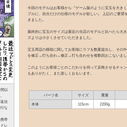
今回のモデルはお客様から『ゲーム版のように宝玉を大きく
プルに、自分だけの仕様のモデルが欲しい』 上記のご要望
きました。
最終的に宝玉のサイズは最近の当店のモデルと比べたら大き
ズよりは小さくさせていただきました。
宝玉周辺の模様に関してお客様にラフを数案提出し、その中
を修正→打ち合わ→修正→打ち合わせを複数回おこないまし
このようにお客様ごとのこだわりを伺って反映させるチャン
もありがたく、また楽しくおもいます。
時間以
パーツ名
サイズ
重量
す。
る返信
本体
115cm
2200g
ら行な
ロトの剣
や携帯
アドレ